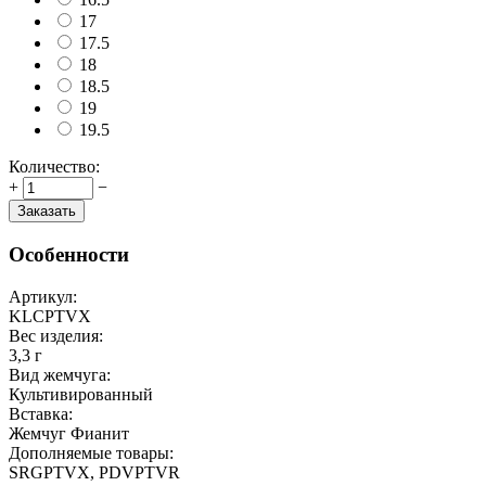
17
17.5
18
18.5
19
19.5
Количество:
+
−
Заказать
Особенности
Артикул:
KLCPTVX
Вес изделия:
3,3 г
Вид жемчуга:
Культивированный
Вставка:
Жемчуг Фианит
Дополняемые товары:
SRGPTVX, PDVPTVR