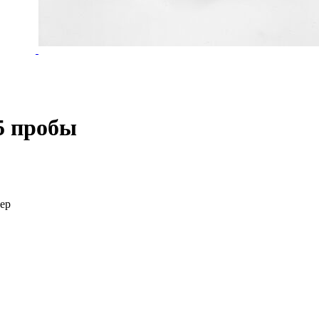
5 пробы
мер