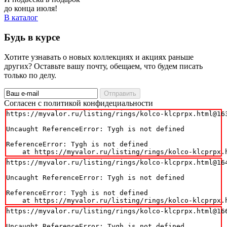
до конца июля!
В каталог
Будь в курсе
Хотите узнавать о новых коллекциях и акциях раньше
других? Оставьте вашу почту, обещаем, что будем писать
только по делу.
Отправить
Cогласен с политикой конфидециальности
https://myvalor.ru/listing/rings/kolco-klcprpx.html@163
Uncaught ReferenceError: Tygh is not defined

ReferenceError: Tygh is not defined

    at https://myvalor.ru/listing/rings/kolco-klcprpx.
https://myvalor.ru/listing/rings/kolco-klcprpx.html@164
Uncaught ReferenceError: Tygh is not defined

ReferenceError: Tygh is not defined

    at https://myvalor.ru/listing/rings/kolco-klcprpx.
https://myvalor.ru/listing/rings/kolco-klcprpx.html@166
Uncaught ReferenceError: Tygh is not defined
