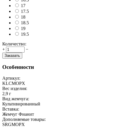
17
17.5
18
18.5
19
19.5
Количество:
+
−
Заказать
Особенности
Артикул:
KLCMOPX
Вес изделия:
2,9 г
Вид жемчуга:
Культивированный
Вставка:
Жемчуг Фианит
Дополняемые товары:
SRGMOPX