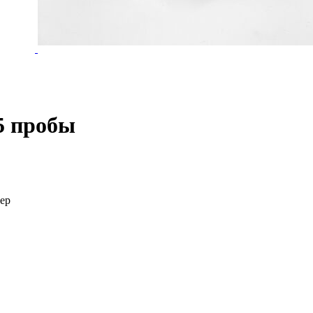
5 пробы
мер